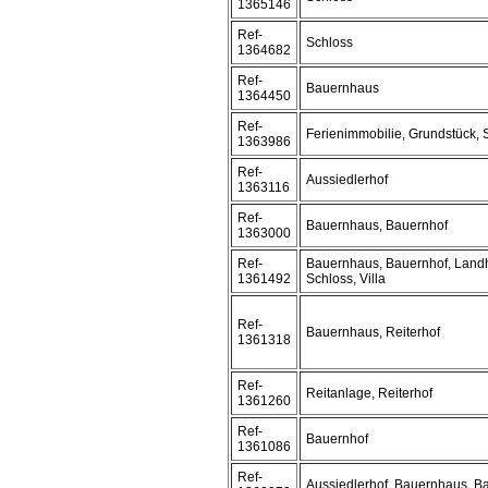
1365146
Ref-
Schloss
1364682
Ref-
Bauernhaus
1364450
Ref-
Ferienimmobilie, Grundstück, 
1363986
Ref-
Aussiedlerhof
1363116
Ref-
Bauernhaus, Bauernhof
1363000
Ref-
Bauernhaus, Bauernhof, Land
1361492
Schloss, Villa
Ref-
Bauernhaus, Reiterhof
1361318
Ref-
Reitanlage, Reiterhof
1361260
Ref-
Bauernhof
1361086
Ref-
Aussiedlerhof, Bauernhaus, B