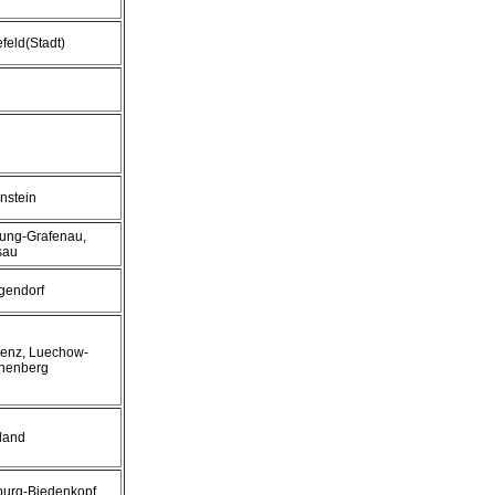
efeld(Stadt)
nstein
ung-Grafenau,
sau
gendorf
enz, Luechow-
nenberg
land
urg-Biedenkopf