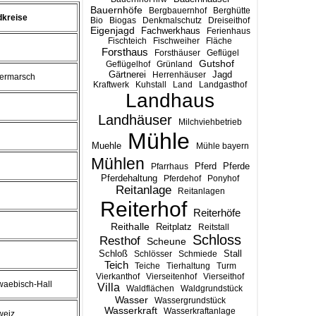
Bauernhöfe
Bergbauernhof
Berghütte
dkreise
Bio
Biogas
Denkmalschutz
Dreiseithof
Eigenjagd
Fachwerkhaus
Ferienhaus
Fischteich
Fischweiher
Fläche
Forsthaus
Forsthäuser
Geflügel
Gutshof
Geflügelhof
Grünland
Gärtnerei
Jagd
Herrenhäuser
ermarsch
Kraftwerk
Kuhstall
Land
Landgasthof
Landhaus
Landhäuser
Milchviehbetrieb
Mühle
Muehle
Mühle bayern
Mühlen
Pferd
Pferde
Pfarrhaus
Pferdehaltung
Pferdehof
Ponyhof
Reitanlage
Reitanlagen
Reiterhof
Reiterhöfe
Reithalle
Reitplatz
Reitstall
Schloss
Resthof
Scheune
Stall
Schloß
Schlösser
Schmiede
Teich
Teiche
Tierhaltung
Turm
Vierkanthof
Vierseitenhof
Vierseithof
aebisch-Hall
Villa
Waldflächen
Waldgrundstück
Wasser
Wassergrundstück
Wasserkraft
Wasserkraftanlage
weiz