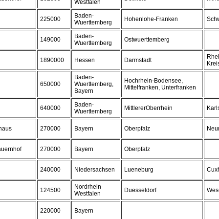
Westfalen
Baden-
225000
Hohenlohe-Franken
Schw
Wuerttemberg
Baden-
149000
Ostwuerttemberg
Wuerttemberg
Rhe
1890000
Hessen
Darmstadt
Krei
Baden-
Hochrhein-Bodensee,
650000
Wuerttemberg,
Mittelfranken, Unterfranken
Bayern
Baden-
640000
MittlererOberrhein
Karl
Wuerttemberg
haus
270000
Bayern
Oberpfalz
Neu
auernhof
270000
Bayern
Oberpfalz
240000
Niedersachsen
Lueneburg
Cux
Nordrhein-
124500
Duesseldorf
Wes
Westfalen
220000
Bayern