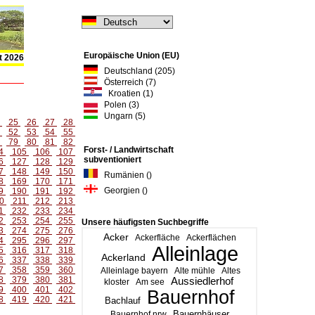
Europäische Union (EU)
t 2026
Deutschland (205)
Österreich (7)
Kroatien (1)
Polen (3)
Ungarn (5)
4
25
26
27
28
1
52
53
54
55
8
79
80
81
82
Forst- / Landwirtschaft
4
105
106
107
subventioniert
6
127
128
129
7
148
149
150
Rumänien ()
8
169
170
171
Georgien ()
9
190
191
192
0
211
212
213
1
232
233
234
2
253
254
255
Unsere häufigsten Suchbegriffe
3
274
275
276
Acker
Ackerfläche
Ackerflächen
4
295
296
297
Alleinlage
5
316
317
318
Ackerland
6
337
338
339
7
358
359
360
Alleinlage bayern
Alte mühle
Altes
8
379
380
381
Aussiedlerhof
kloster
Am see
9
400
401
402
Bauernhof
8
419
420
421
Bachlauf
Bauernhäuser
Bauernhof nrw