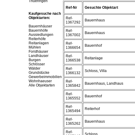
Thueringen
Ref-Nr
Gesuchte Objektart
Kaufgesuche nach
Objektarten:
Ref-
Bauernhaus
1367292
Bauernhäuser
Bauernhöfe
Ref-
Bauernhaus
Aussiedlungen
1367002
Reiterhöfe
Reitanlagen
Ref-
Bauernhof
Mühlen
1366654
Forsthäuser
Landhäuser
Ref-
Reitanlage
Burgen
1366538
Schlösser
Wälder
Ref-
Schloss, Villa
Grundstücke
1366132
Gewerbeimmobilien
Wohnhaeuser
Ref-
Bauernhaus, Landhaus
Alle Objektarten
1365842
Ref-
Bauernhof
1365552
Ref-
Reiterhof
1365494
Ref-
Bauernhaus
1365262
Ref-
Schloss