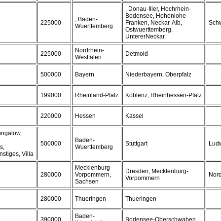
, Donau-Iller, Hochrhein-
Bodensee, Hohenlohe-
, Baden-
225000
Franken, Neckar-Alb,
Schw
Wuerttemberg
Ostwuerttemberg,
UntererNeckar
Nordrhein-
225000
Detmold
Westfalen
500000
Bayern
Niederbayern, Oberpfalz
199000
Rheinland-Pfalz
Koblenz, Rheinhessen-Pfalz
220000
Hessen
Kassel
ungalow,
Baden-
500000
Stuttgart
Lud
s,
Wuerttemberg
stiges, Villa
Mecklenburg-
Dresden, Mecklenburg-
280000
Vorpommern,
Nor
Vorpommern
Sachsen
280000
Thueringen
Thueringen
Baden-
390000
Bodensee-Oberschwaben