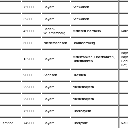
750000
Bayern
Schwaben
39800
Bayern
Schwaben
Baden-
450000
MittlererOberrhein
Karl
Wuerttemberg
60000
Niedersachsen
Braunschweig
Bayr
Mittelfranken, Oberfranken,
Bayr
139000
Bayern
Unterfranken
Cobu
Hof,
90000
Sachsen
Dresden
299000
Bayern
Niederbayern
290000
Bayern
Niederbayern
750000
Bayern
Oberbayern
auernhof
749000
Bayern
Oberpfalz
Neu