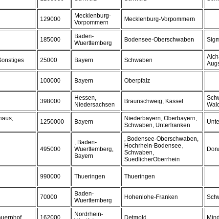
Mecklenburg-
129000
Mecklenburg-Vorpommern
Vorpommern
Baden-
185000
Bodensee-Oberschwaben
Sig
Wuerttemberg
Aich
Sonstiges
25000
Bayern
Schwaben
Augs
100000
Bayern
Oberpfalz
Hessen,
Schw
398000
Braunschweig, Kassel
Niedersachsen
Wal
haus,
Niederbayern, Oberbayern,
1250000
Bayern
Unte
Schwaben, Unterfranken
, Bodensee-Oberschwaben,
, Baden-
Hochrhein-Bodensee,
495000
Wuerttemberg,
Don
Schwaben,
Bayern
SuedlicherOberrhein
990000
Thueringen
Thueringen
Baden-
70000
Hohenlohe-Franken
Schw
Wuerttemberg
Nordrhein-
auernhof
162000
Detmold
Min