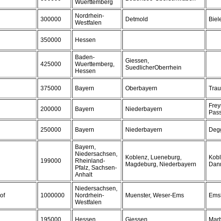
Wuerttemberg
Nordrhein-
300000
Detmold
Biel
Westfalen
350000
Hessen
Baden-
Giessen,
425000
Wuerttemberg,
SuedlicherOberrhein
Hessen
375000
Bayern
Oberbayern
Trau
Frey
200000
Bayern
Niederbayern
Pas
250000
Bayern
Niederbayern
Deg
Bayern,
Niedersachsen,
Koblenz, Lueneburg,
Kobl
199000
Rheinland-
Magdeburg, Niederbayern
Dan
Pfalz, Sachsen-
Anhalt
Niedersachsen,
of
1000000
Nordrhein-
Muenster, Weser-Ems
Ems
Westfalen
195000
Hessen
Giessen
Marb