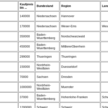
Kaufpreis
Bundesland
Region
Lan
bis ...
140000
Niedersachsen
Hannover
170000
Niedersachsen
Weser-Ems
Wes
Baden-
350000
Nordschwarzwald
Wuerttemberg
Baden-
450000
MittlererOberrhein
Wuerttemberg
299000
Thueringen
Thueringen
Nordrhein-
150000
Duesseldorf
Westfalen
70000
Sachsen
Dresden
Nordrhein-
1000000
Muenster
Westfalen
Baden-
37000
Hohenlohe-Franken
Schw
Wuerttemberg
1200000
Schweiz
Schweiz
Sch