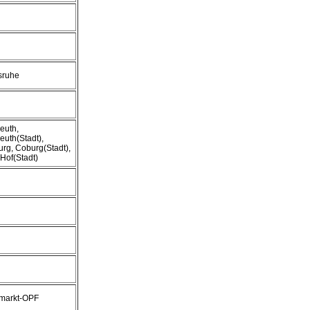
sruhe
euth,
euth(Stadt),
rg, Coburg(Stadt),
 Hof(Stadt)
markt-OPF