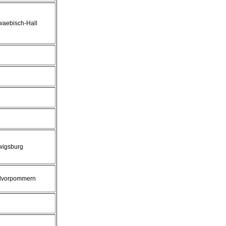
aebisch-Hall
wigsburg
dvorpommern