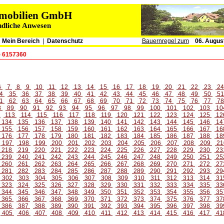
immobilien GmbH
ndliche Anwesen
|
Mein Bereich
|
Datenschutz
Bauernregel zum
06. Augus
- 6157360
6
7
8
9
10
11
12
13
14
15
16
17
18
19
20
21
22
23
2
4
35
36
37
38
39
40
41
42
43
44
45
46
47
48
49
50
5
1
62
63
64
65
66
67
68
69
70
71
72
73
74
75
76
77
7
8
89
90
91
92
93
94
95
96
97
98
99
100
101
102
103
10
2
113
114
115
116
117
118
119
120
121
122
123
124
125
12
134
135
136
137
138
139
140
141
142
143
144
145
146
14
155
156
157
158
159
160
161
162
163
164
165
166
167
16
176
177
178
179
180
181
182
183
184
185
186
187
188
18
197
198
199
200
201
202
203
204
205
206
207
208
209
21
218
219
220
221
222
223
224
225
226
227
228
229
230
23
239
240
241
242
243
244
245
246
247
248
249
250
251
25
260
261
262
263
264
265
266
267
268
269
270
271
272
27
281
282
283
284
285
286
287
288
289
290
291
292
293
29
302
303
304
305
306
307
308
309
310
311
312
313
314
31
323
324
325
326
327
328
329
330
331
332
333
334
335
33
344
345
346
347
348
349
350
351
352
353
354
355
356
35
365
366
367
368
369
370
371
372
373
374
375
376
377
37
386
387
388
389
390
391
392
393
394
395
396
397
398
39
405
406
407
408
409
410
411
412
413
414
415
416
417
41