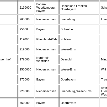
Baden-
Hohenlohe-Franken,
2199000
Wuerttemberg,
Schw
Oberbayern
Bayern
265000
Niedersachsen
Lueneburg
Lue
25000
Bayern
Schwaben
119000
Rheinland-Pfalz
Koblenz
219000
Niedersachsen
Weser-Ems
Nordrhein-
auernhof
179000
Detmold
Min
Westfalen
1500000
Niedersachsen
Weser-Ems
Wit
375000
Bayern
Oberbayern
Trau
Amme
220000
Niedersachsen
Lueneburg, Weser-Ems
Lue
Wes
750000
Bayern
Oberbayern