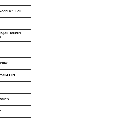
aebisch-Hall
ingau-Taunus-
s
sruhe
markt-OPF
haven
el