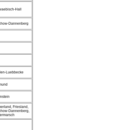
aebisch-Hall
chow-Dannenberg
den-Luebbecke
tmund
nstein
rland, Friesland,
chow-Dannenberg,
ermarsch