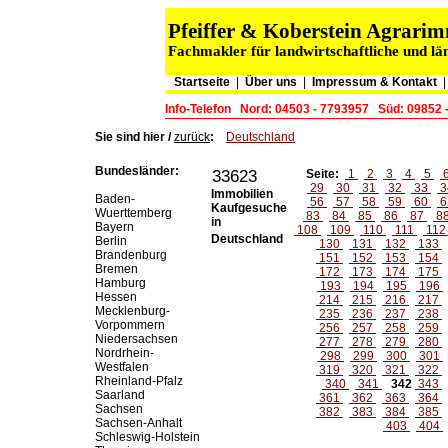
Pfeiffer & Koberstein Agrar
Fachmakler für landwirtschaftliche und lä
Startseite
|
Über uns
|
Impressum & Kontakt
Info-Telefon
Nord: 04503 - 7793957
Süd: 09852 
Sie sind hier /
zurück
:
Deutschland
Bundesländer:
33623
Seite:
1
2
3
4
5
29
30
31
32
33
3
Immobilien
Baden-
56
57
58
59
60
6
Kaufgesuche
Wuerttemberg
83
84
85
86
87
8
in
Bayern
108
109
110
111
11
Deutschland
Berlin
130
131
132
133
Brandenburg
151
152
153
154
Bremen
172
173
174
175
Hamburg
193
194
195
196
Hessen
214
215
216
217
Mecklenburg-
235
236
237
238
Vorpommern
256
257
258
259
Niedersachsen
277
278
279
280
Nordrhein-
298
299
300
301
Westfalen
319
320
321
322
Rheinland-Pfalz
340
341
342
343
Saarland
361
362
363
364
Sachsen
382
383
384
385
Sachsen-Anhalt
403
404
Schleswig-Holstein