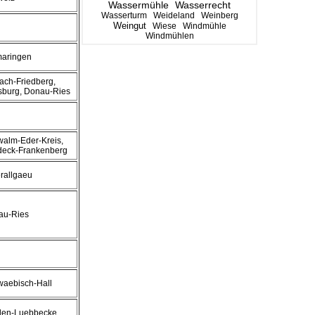
Wassermühle
Wasserrecht
Wasserturm
Weideland
Weinberg
Weingut
Wiese
Windmühle
Windmühlen
maringen
ach-Friedberg,
burg, Donau-Ries
alm-Eder-Kreis,
deck-Frankenberg
rallgaeu
au-Ries
aebisch-Hall
den-Luebbecke