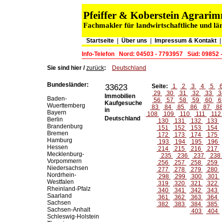
Pfeiffer & Koberstein Agrar
Fachmakler für landwirtschaftliche und lä
Startseite
|
Über uns
|
Impressum & Kontakt
Info-Telefon
Nord: 04503 - 7793957
Süd: 09852 
Sie sind hier /
zurück
:
Deutschland
Bundesländer:
33623
Seite:
1
2
3
4
5
29
30
31
32
33
3
Immobilien
Baden-
56
57
58
59
60
6
Kaufgesuche
Wuerttemberg
83
84
85
86
87
8
in
Bayern
108
109
110
111
11
Deutschland
Berlin
130
131
132
133
Brandenburg
151
152
153
154
Bremen
172
173
174
175
Hamburg
193
194
195
196
Hessen
214
215
216
217
Mecklenburg-
235
236
237
238
Vorpommern
256
257
258
259
Niedersachsen
277
278
279
280
Nordrhein-
298
299
300
301
Westfalen
319
320
321
322
Rheinland-Pfalz
340
341
342
343
Saarland
361
362
363
364
Sachsen
382
383
384
385
Sachsen-Anhalt
403
404
Schleswig-Holstein