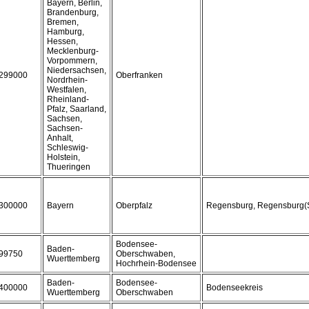
Bayern, Berlin,
Brandenburg,
Bremen,
Hamburg,
Hessen,
Mecklenburg-
Vorpommern,
Niedersachsen,
299000
Oberfranken
Nordrhein-
Westfalen,
Rheinland-
Pfalz, Saarland,
Sachsen,
Sachsen-
Anhalt,
Schleswig-
Holstein,
Thueringen
300000
Bayern
Oberpfalz
Regensburg, Regensburg(S
Bodensee-
Baden-
99750
Oberschwaben,
Wuerttemberg
Hochrhein-Bodensee
Baden-
Bodensee-
400000
Bodenseekreis
Wuerttemberg
Oberschwaben