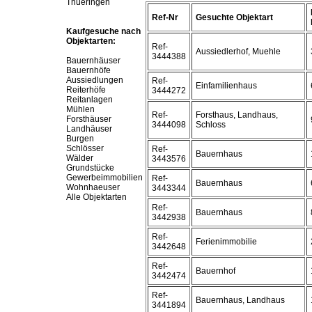
Thueringen
Ref-Nr
Gesuchte Objektart
Kaufgesuche nach
Objektarten:
Ref-
Aussiedlerhof, Muehle
3444388
Bauernhäuser
Bauernhöfe
Aussiedlungen
Ref-
Einfamilienhaus
Reiterhöfe
3444272
Reitanlagen
Mühlen
Ref-
Forsthaus, Landhaus,
Forsthäuser
3444098
Schloss
Landhäuser
Burgen
Schlösser
Ref-
Bauernhaus
Wälder
3443576
Grundstücke
Gewerbeimmobilien
Ref-
Bauernhaus
Wohnhaeuser
3443344
Alle Objektarten
Ref-
Bauernhaus
3442938
Ref-
Ferienimmobilie
3442648
Ref-
Bauernhof
3442474
Ref-
Bauernhaus, Landhaus
3441894