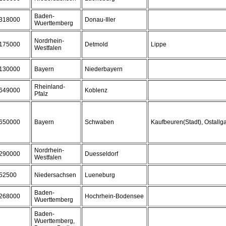
Baden-
318000
Donau-Iller
Wuerttemberg
Nordrhein-
175000
Detmold
Lippe
Westfalen
130000
Bayern
Niederbayern
Rheinland-
649000
Koblenz
Pfalz
650000
Bayern
Schwaben
Kaufbeuren(Stadt), Ostallg
Nordrhein-
290000
Duesseldorf
Westfalen
52500
Niedersachsen
Lueneburg
Baden-
268000
Hochrhein-Bodensee
Wuerttemberg
Baden-
Wuerttemberg,