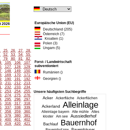
Europäische Union (EU)
t 2026
Deutschland (205)
Österreich (7)
Kroatien (1)
Polen (3)
Ungarn (5)
4
25
26
27
28
1
52
53
54
55
8
79
80
81
82
Forst- / Landwirtschaft
4
105
106
107
subventioniert
6
127
128
129
7
148
149
150
Rumänien ()
8
169
170
171
Georgien ()
9
190
191
192
0
211
212
213
1
232
233
234
2
253
254
255
Unsere häufigsten Suchbegriffe
3
274
275
276
Acker
Ackerfläche
Ackerflächen
4
295
296
297
Alleinlage
5
316
317
318
Ackerland
6
337
338
339
7
358
359
360
Alleinlage bayern
Alte mühle
Altes
8
379
380
381
Aussiedlerhof
kloster
Am see
9
400
401
402
Bauernhof
8
419
420
421
Bachlauf
Bauernhäuser
Bauernhof nrw