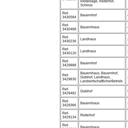
Reitanlage, Reiterhof,
Schloss
Ref-
Bauernhof
3430584
Ref-
Bauernhaus
3430468
Ref-
Landhaus
3430236
Ref-
Landhaus
3430120
Ref-
Bauernhof
3429888
Bauernhaus, Bauernhof,
Ref-
Gutshof, Landhaus,
3429830
LandwirtschaftlicherBetrieb
Ref-
Gutshof
3429482
Ref-
Bauernhaus
3429366
Ref-
Reiterhof
3429134
Ref-
Bauernhaus