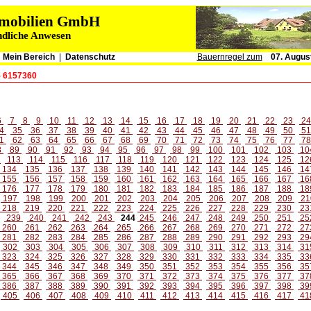
immobilien GmbH
ndliche Anwesen
|
Mein Bereich
|
Datenschutz
Bauernregel zum
07. Augus
- 6157360
6
7
8
9
10
11
12
13
14
15
16
17
18
19
20
21
22
23
2
4
35
36
37
38
39
40
41
42
43
44
45
46
47
48
49
50
5
1
62
63
64
65
66
67
68
69
70
71
72
73
74
75
76
77
7
8
89
90
91
92
93
94
95
96
97
98
99
100
101
102
103
10
2
113
114
115
116
117
118
119
120
121
122
123
124
125
12
134
135
136
137
138
139
140
141
142
143
144
145
146
14
155
156
157
158
159
160
161
162
163
164
165
166
167
16
176
177
178
179
180
181
182
183
184
185
186
187
188
18
197
198
199
200
201
202
203
204
205
206
207
208
209
21
218
219
220
221
222
223
224
225
226
227
228
229
230
23
239
240
241
242
243
244
245
246
247
248
249
250
251
25
260
261
262
263
264
265
266
267
268
269
270
271
272
27
281
282
283
284
285
286
287
288
289
290
291
292
293
29
302
303
304
305
306
307
308
309
310
311
312
313
314
31
323
324
325
326
327
328
329
330
331
332
333
334
335
33
344
345
346
347
348
349
350
351
352
353
354
355
356
35
365
366
367
368
369
370
371
372
373
374
375
376
377
37
386
387
388
389
390
391
392
393
394
395
396
397
398
39
405
406
407
408
409
410
411
412
413
414
415
416
417
41