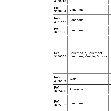
3429018
Ref-
Landhaus
3428264
Ref-
Landhaus
3427452
Ref-
Landhaus
3427336
Ref-
Bauernhaus, Bauernhof,
3426002
Landhaus, Muehle, Schloss
Ref-
Wald
3425596
Ref-
Aussiedlerhof
3425480
Ref-
Landhaus
3425132