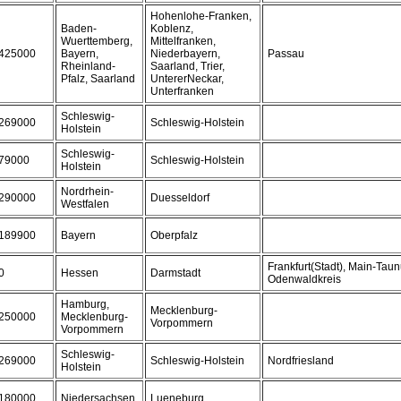
Hohenlohe-Franken,
Baden-
Koblenz,
Wuerttemberg,
Mittelfranken,
425000
Bayern,
Niederbayern,
Passau
Rheinland-
Saarland, Trier,
Pfalz, Saarland
UntererNeckar,
Unterfranken
Schleswig-
269000
Schleswig-Holstein
Holstein
Schleswig-
79000
Schleswig-Holstein
Holstein
Nordrhein-
290000
Duesseldorf
Westfalen
189900
Bayern
Oberpfalz
Frankfurt(Stadt), Main-Taun
0
Hessen
Darmstadt
Odenwaldkreis
Hamburg,
Mecklenburg-
250000
Mecklenburg-
Vorpommern
Vorpommern
Schleswig-
269000
Schleswig-Holstein
Nordfriesland
Holstein
180000
Niedersachsen
Lueneburg