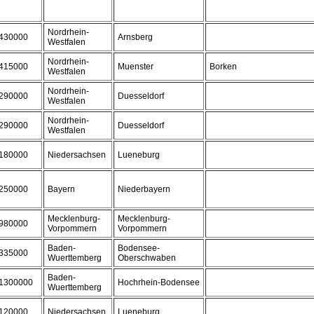
Nordrhein-
430000
Arnsberg
Westfalen
Nordrhein-
415000
Muenster
Borken
Westfalen
Nordrhein-
290000
Duesseldorf
Westfalen
Nordrhein-
290000
Duesseldorf
Westfalen
180000
Niedersachsen
Lueneburg
250000
Bayern
Niederbayern
Mecklenburg-
Mecklenburg-
980000
Vorpommern
Vorpommern
Baden-
Bodensee-
335000
Wuerttemberg
Oberschwaben
Baden-
1300000
Hochrhein-Bodensee
Wuerttemberg
120000
Niedersachsen
Lueneburg