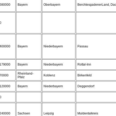
680000
Bayern
Oberbayern
BerchtesgadenerLand, Dac
0
400000
Bayern
Niederbayern
Passau
179000
Bayern
Niederbayern
Rottal-Inn
Rheinland-
70000
Koblenz
Birkenfeld
Pfalz
120000
Bayern
Niederbayern
Deggendorf
0
240000
Sachsen
Leipzig
Muldentalkreis