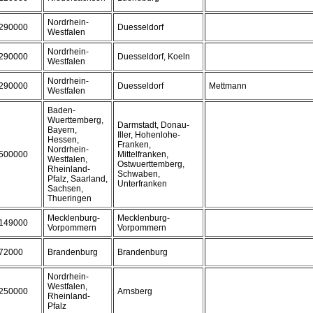
Nordrhein-
290000
Duesseldorf
Westfalen
Nordrhein-
290000
Duesseldorf, Koeln
Westfalen
Nordrhein-
290000
Duesseldorf
Mettmann
Westfalen
Baden-
Wuerttemberg,
Darmstadt, Donau-
Bayern,
Iller, Hohenlohe-
Hessen,
Franken,
Nordrhein-
500000
Mittelfranken,
Westfalen,
Ostwuerttemberg,
Rheinland-
Schwaben,
Pfalz, Saarland,
Unterfranken
Sachsen,
Thueringen
Mecklenburg-
Mecklenburg-
149000
Vorpommern
Vorpommern
72000
Brandenburg
Brandenburg
Nordrhein-
Westfalen,
250000
Arnsberg
Rheinland-
Pfalz