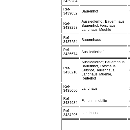
3439284
Ref-
Bauernhof
3439052
Aussiedlerhof, Bauernhaus,
Ref-
Bauernhof, Forsthaus,
3438298
Landhaus, Muehle
Ref-
Bauernhaus
3437254
Ref-
Aussiedlerhof
3436674
Aussiedlerhof, Bauernhaus,
Bauernhof, Forsthaus,
Ref-
Gutshof, Herrenhaus,
3436210
Landhaus, Muehle,
Reiterhof
Ref-
Landhaus
3435050
Ref-
Ferienimmobilie
3434934
Ref-
Landhaus
3434296