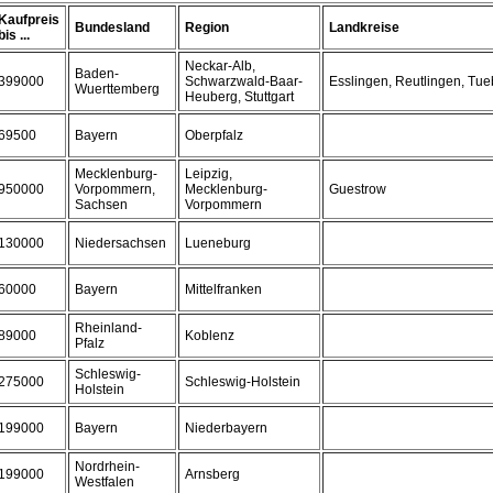
Kaufpreis
Bundesland
Region
Landkreise
bis ...
Neckar-Alb,
Baden-
399000
Schwarzwald-Baar-
Esslingen, Reutlingen, Tu
Wuerttemberg
Heuberg, Stuttgart
69500
Bayern
Oberpfalz
Mecklenburg-
Leipzig,
950000
Vorpommern,
Mecklenburg-
Guestrow
Sachsen
Vorpommern
130000
Niedersachsen
Lueneburg
60000
Bayern
Mittelfranken
Rheinland-
89000
Koblenz
Pfalz
Schleswig-
275000
Schleswig-Holstein
Holstein
199000
Bayern
Niederbayern
Nordrhein-
199000
Arnsberg
Westfalen