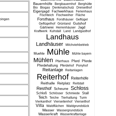
Bauernhöfe
Bergbauernhof
Berghütte
Bio
Biogas
Denkmalschutz
Dreiseithof
Eigenjagd
Fachwerkhaus
Ferienhaus
Fischteich
Fischweiher
Fläche
Forsthaus
ebingen
Forsthäuser
Geflügel
Gutshof
Geflügelhof
Grünland
Gärtnerei
Jagd
Herrenhäuser
Kraftwerk
Kuhstall
Land
Landgasthof
Landhaus
Landhäuser
Milchviehbetrieb
Mühle
Muehle
Mühle bayern
Mühlen
Pferd
Pferde
Pfarrhaus
Pferdehaltung
Pferdehof
Ponyhof
Reitanlage
Reitanlagen
Reiterhof
Reiterhöfe
Reithalle
Reitplatz
Reitstall
Schloss
Resthof
Scheune
Stall
Schloß
Schlösser
Schmiede
Teich
Teiche
Tierhaltung
Turm
Vierkanthof
Vierseitenhof
Vierseithof
Villa
Waldflächen
Waldgrundstück
Wasser
Wassergrundstück
Wasserkraft
Wasserkraftanlage