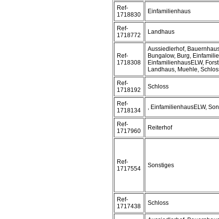
Ref-
Einfamilienhaus
1718830
Ref-
Landhaus
1718772
Aussiedlerhof, Bauernhaus
Ref-
Bungalow, Burg, Einfamili
1718308
EinfamilienhausELW, Forst
Landhaus, Muehle, Schloss
Ref-
Schloss
1718192
Ref-
, EinfamilienhausELW, Son
1718134
Ref-
Reiterhof
1717960
Ref-
Sonstiges
1717554
Ref-
Schloss
1717438