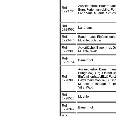
Aussiedlerhof, Bauernhaus
Ref-
Burg, Ferienimmobilie, For
1729734
Landhaus, Muehle, Schlos
Ref-
Landhaus
1729560
Ref-
Bauernhaus, Einfamilienha
1729444
Muehle, Schloss
Ref-
Ackerfläche, Bauernhof, G
1729386
Muehle, Wald
Ref-
Bauernhof
1729154
Aussiedlerhof, Bauernhaus
Bungalow, Burg, Einfamili
Ref-
EinfamilienhausELW, Forst
1728980
Gewerbeimmobilie, Gutsho
Muehle, Reitanlage, Reiter
Villa, Wald
Ref-
Muehle
1728516
Ref-
Bauernhof
1728342