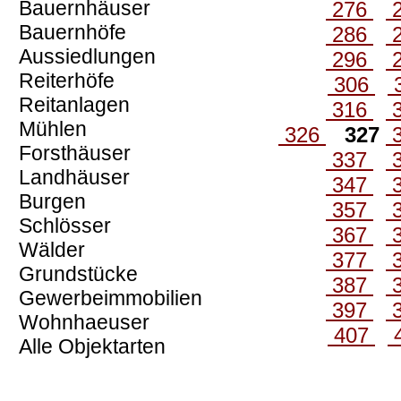
Bauernhäuser
276
Bauernhöfe
286
Aussiedlungen
296
Reiterhöfe
306
Reitanlagen
316
Mühlen
326
327
Forsthäuser
337
Landhäuser
347
Burgen
357
Schlösser
367
Wälder
377
Grundstücke
387
Gewerbeimmobilien
397
Wohnhaeuser
407
Alle Objektarten