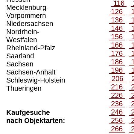
116
Mecklenburg-
126
Vorpommern
136
Niedersachsen
146
Nordrhein-
156
Westfalen
166
Rheinland-Pfalz
176
Saarland
186
Sachsen
196
Sachsen-Anhalt
206
Schleswig-Holstein
216
Thueringen
226
236
246
Kaufgesuche
256
nach Objektarten:
266