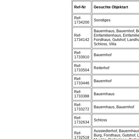
Ref-Nr
Gesuchte Objektart
Ref-
Sonstiges
1734200
Bauernhaus, Bauernhof, B
Ref-
Einfamilienhaus, Einfamil
1734142
Forsthaus, Gutshof, Landh
Schloss, Villa
Ref-
Bauernhof
1733910
Ref-
Reiterhof
1733504
Ref-
Bauernhof
1733446
Ref-
Bauernhaus
1733388
Ref-
Bauernhaus, Bauernhof
1733272
Ref-
Schloss
1732634
Aussiedlerhof, Bauernhaus
Ref-
Burg, Forsthaus, Gutshof,
1732518