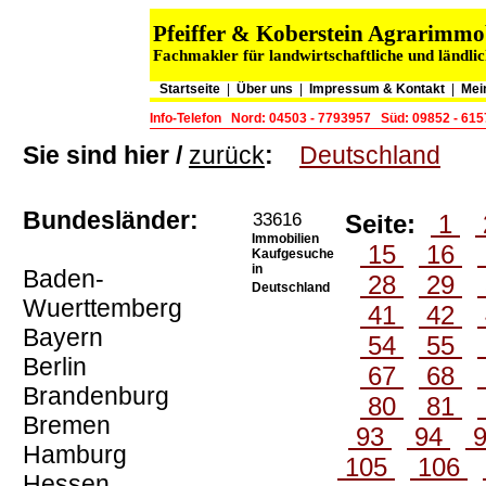
Pfeiffer & Koberstein Agrarimm
Fachmakler für landwirtschaftliche und ländli
Startseite
|
Über uns
|
Impressum & Kontakt
|
Mei
Info-Telefon
Nord: 04503 - 7793957
Süd: 09852 - 61
Sie sind hier /
zurück
:
Deutschland
Bundesländer:
33616
Seite:
1
Immobilien
15
16
Kaufgesuche
in
Baden-
28
29
Deutschland
Wuerttemberg
41
42
Bayern
54
55
Berlin
67
68
Brandenburg
80
81
Bremen
93
94
Hamburg
105
106
Hessen