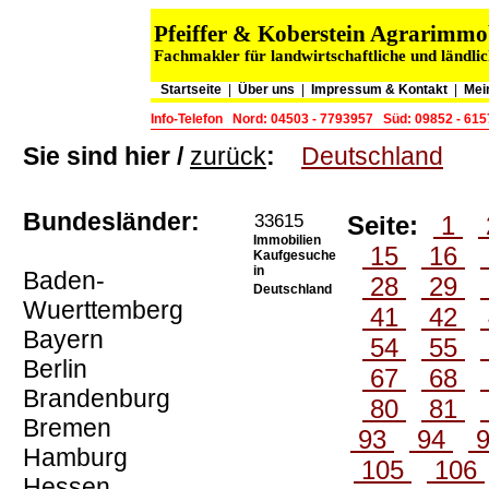
Pfeiffer & Koberstein Agrarimm
Fachmakler für landwirtschaftliche und ländli
Startseite
|
Über uns
|
Impressum & Kontakt
|
Mei
Info-Telefon
Nord: 04503 - 7793957
Süd: 09852 - 61
Sie sind hier /
zurück
:
Deutschland
Bundesländer:
33615
Seite:
1
Immobilien
15
16
Kaufgesuche
in
Baden-
28
29
Deutschland
Wuerttemberg
41
42
Bayern
54
55
Berlin
67
68
Brandenburg
80
81
Bremen
93
94
Hamburg
105
106
Hessen