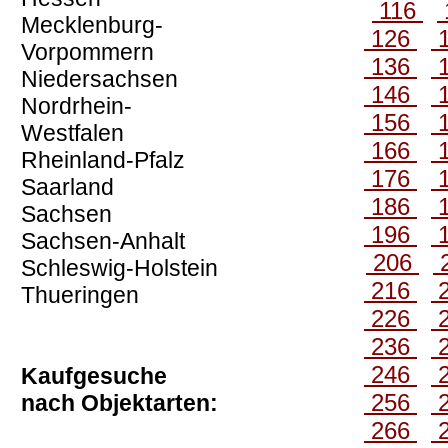
116
Mecklenburg-
126
Vorpommern
136
Niedersachsen
146
Nordrhein-
156
Westfalen
166
Rheinland-Pfalz
176
Saarland
186
Sachsen
196
Sachsen-Anhalt
206
Schleswig-Holstein
216
Thueringen
226
236
246
Kaufgesuche
256
nach Objektarten:
266