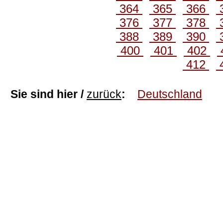
364
365
366
376
377
378
388
389
390
400
401
402
412
Sie sind hier /
zurück
:
Deutschland