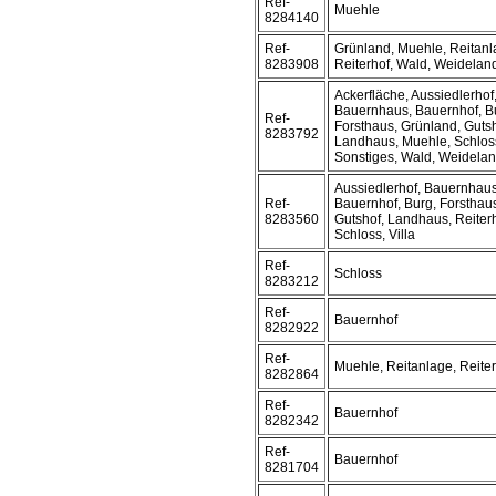
Ref-
Muehle
8284140
Ref-
Grünland, Muehle, Reitanl
8283908
Reiterhof, Wald, Weidelan
Ackerfläche, Aussiedlerhof
Bauernhaus, Bauernhof, B
Ref-
Forsthaus, Grünland, Gutsh
8283792
Landhaus, Muehle, Schlos
Sonstiges, Wald, Weidela
Aussiedlerhof, Bauernhaus
Ref-
Bauernhof, Burg, Forsthau
8283560
Gutshof, Landhaus, Reiterh
Schloss, Villa
Ref-
Schloss
8283212
Ref-
Bauernhof
8282922
Ref-
Muehle, Reitanlage, Reite
8282864
Ref-
Bauernhof
8282342
Ref-
Bauernhof
8281704