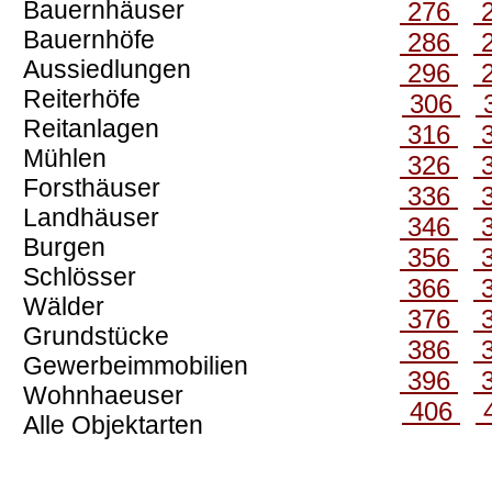
Bauernhäuser
276
Bauernhöfe
286
Aussiedlungen
296
Reiterhöfe
306
Reitanlagen
316
Mühlen
326
Forsthäuser
336
Landhäuser
346
Burgen
356
Schlösser
366
Wälder
376
Grundstücke
386
Gewerbeimmobilien
396
Wohnhaeuser
406
Alle Objektarten