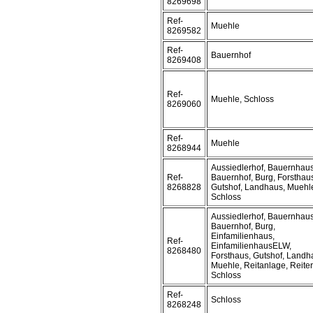
8269698
Ref-
Muehle
8269582
Ref-
Bauernhof
8269408
Ref-
Muehle, Schloss
8269060
Ref-
Muehle
8268944
Aussiedlerhof, Bauernhaus
Ref-
Bauernhof, Burg, Forsthau
8268828
Gutshof, Landhaus, Muehl
Schloss
Aussiedlerhof, Bauernhaus
Bauernhof, Burg,
Einfamilienhaus,
Ref-
EinfamilienhausELW,
8268480
Forsthaus, Gutshof, Landh
Muehle, Reitanlage, Reiter
Schloss
Ref-
Schloss
8268248